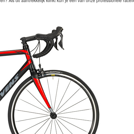
den? Als dit aantrekkelijk klinkt kun je een van onze professionele rac