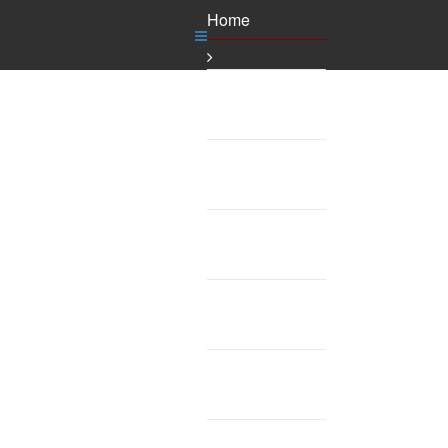
Home
Fietshuur
Verkoop E-Bikes
Diensten
Fietsroutes
Blog
FAQ