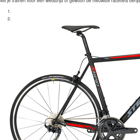
Wil je trainen voor een wedstrijd of gewoon de nieuwste racefiets berij